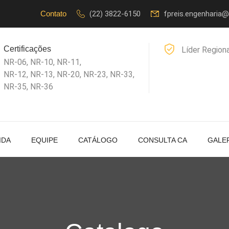
Contato
(22) 3822-6150
fpreis.engenharia
Certificações
Líder Region
NR-06, NR-10, NR-11,
NR-12, NR-13, NR-20, NR-23, NR-33,
NR-35, NR-36
IDA
EQUIPE
CATÁLOGO
CONSULTA CA
GALE