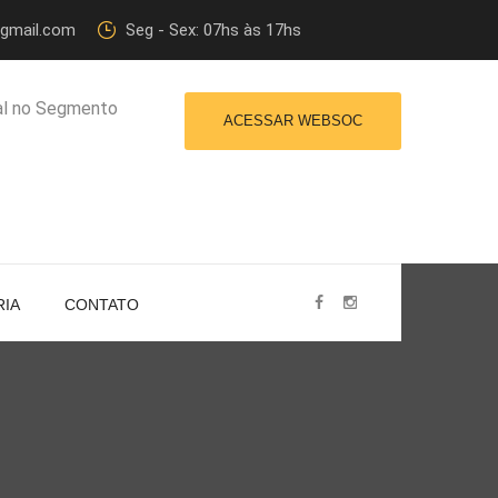
@gmail.com
Seg - Sex: 07hs às 17hs
al no Segmento
ACESSAR WEBSOC
RIA
CONTATO