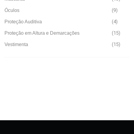
(9)
Óculos
(4)
Proteção Auditiva
(15)
Proteção em Altura e Demarcações
(15)
Vestimenta