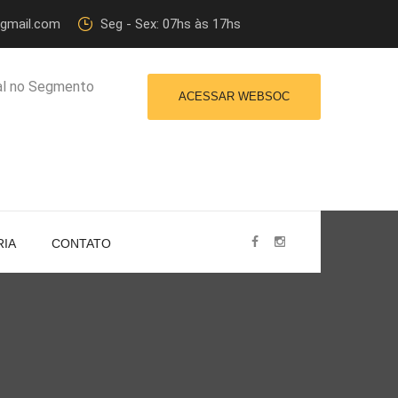
@gmail.com
Seg - Sex: 07hs às 17hs
al no Segmento
ACESSAR WEBSOC
RIA
CONTATO