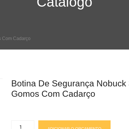
Catalogo
s Com Cadarço
Botina De Segurança Nobuck 
Gomos Com Cadarço
Botina
ADICIONAR O ORÇAMENTO