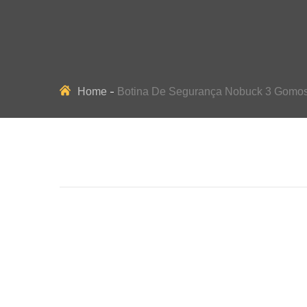
Home
Botina De Segurança Nobuck 3 Gomo