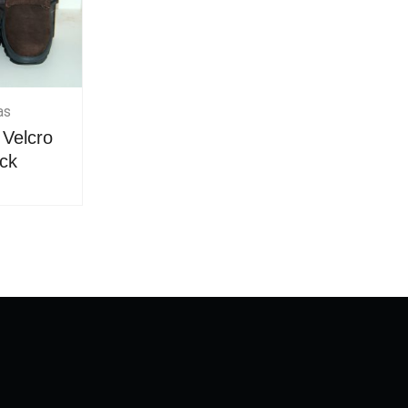
as
 Velcro
ck