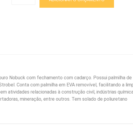
de
Segurança
Nobuck
3
Gomos
com
Cadarço
quantidade
 couro Nobuck com fechamento com cadarço. Possui palmilha de
trobel. Conta com palmilha em EVA removível, facilitando a lim
em atividades relacionadas à construção civil, indústrias química
ortadoras, mineração, entre outros. Tem solado de poliuretano