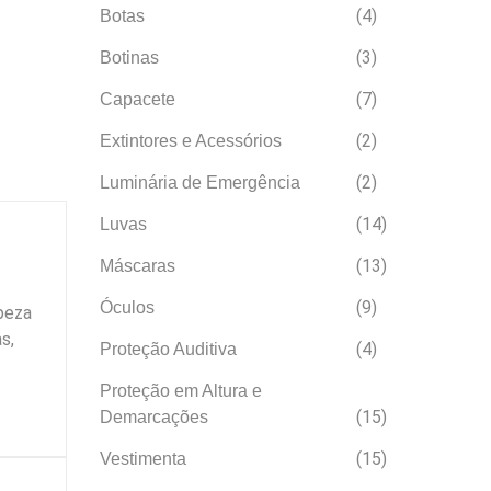
(4)
Botas
(3)
Botinas
(7)
Capacete
(2)
Extintores e Acessórios
(2)
Luminária de Emergência
(14)
Luvas
(13)
Máscaras
(9)
Óculos
peza
s,
(4)
Proteção Auditiva
Proteção em Altura e
(15)
Demarcações
(15)
Vestimenta