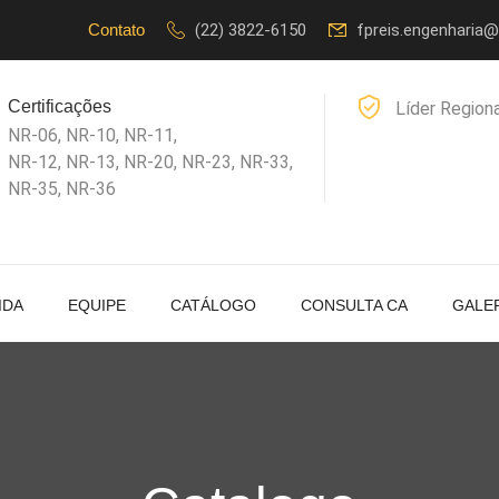
Contato
(22) 3822-6150
fpreis.engenharia
Certificações
Líder Region
NR-06, NR-10, NR-11,
NR-12, NR-13, NR-20, NR-23, NR-33,
NR-35, NR-36
IDA
EQUIPE
CATÁLOGO
CONSULTA CA
GALE