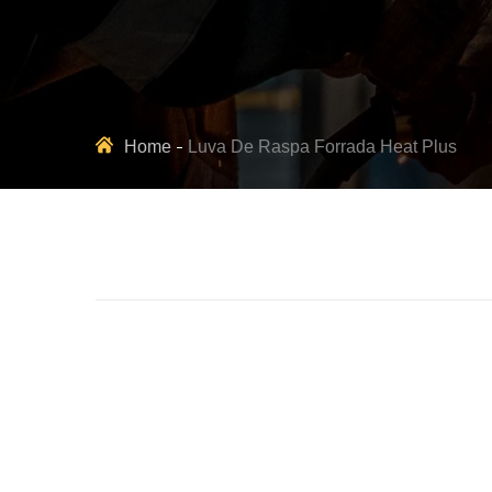
Home
Luva De Raspa Forrada Heat Plus