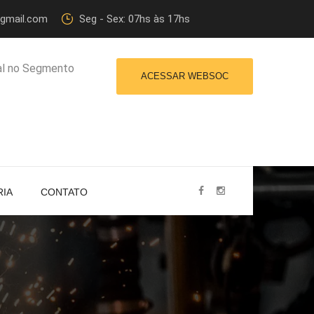
@gmail.com
Seg - Sex: 07hs às 17hs
al no Segmento
ACESSAR WEBSOC
RIA
CONTATO