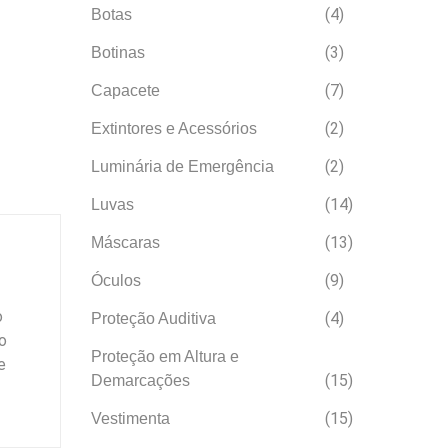
(4)
Botas
(3)
Botinas
(7)
Capacete
(2)
Extintores e Acessórios
(2)
Luminária de Emergência
(14)
Luvas
(13)
Máscaras
(9)
Óculos
o
(4)
Proteção Auditiva
o
Proteção em Altura e
e
(15)
Demarcações
(15)
Vestimenta