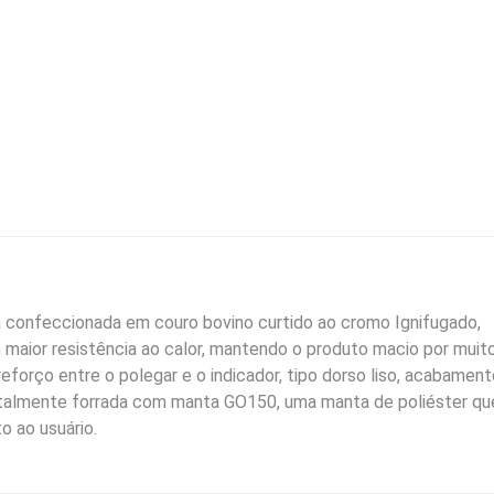
Forrada
Heat
Plus
quantidade
 confeccionada em couro bovino curtido ao cromo Ignifugado,
maior resistência ao calor, mantendo o produto macio por muit
eforço entre o polegar e o indicador, tipo dorso liso, acabament
totalmente forrada com manta GO150, uma manta de poliéster qu
o ao usuário.