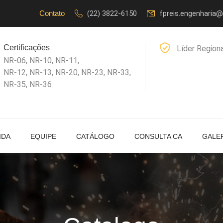
Contato
(22) 3822-6150
fpreis.engenharia
Certificações
Líder Region
NR-06, NR-10, NR-11,
NR-12, NR-13, NR-20, NR-23, NR-33,
NR-35, NR-36
IDA
EQUIPE
CATÁLOGO
CONSULTA CA
GALE