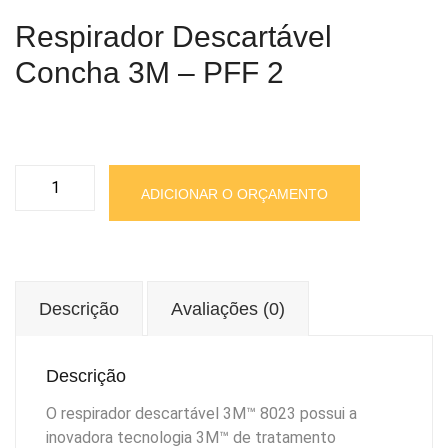
Respirador Descartável
Concha 3M – PFF 2
Respirador
ADICIONAR O ORÇAMENTO
Descartável
Concha
3M
-
PFF
Descrição
Avaliações (0)
2
quantidade
Descrição
O respirador descartável 3M™ 8023 possui a
inovadora tecnologia 3M™ de tratamento