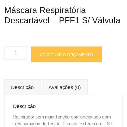
Máscara Respiratória
Descartável – PFF1 S/ Válvula
Máscara
ADICIONAR O ORÇAMENTO
Respiratória
Descartável
-
PFF1
s/
Descrição
Avaliações (0)
válvula
quantidade
Descrição
Respirador sem manutenção confeccionado com
três camadas de tecido. Camada externa em TNT